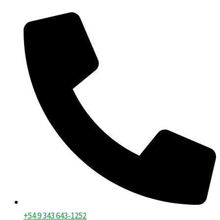
Ir
al
contenido
+54 9 343 643-1252