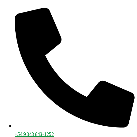
Ir
al
contenido
+54 9 343 643-1252